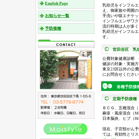
English Page
乳幼児をインフルエ
え、御家族や周囲の
お知らせ一覧
手洗いや咳エチケッ
インフルエンザワク
流行時期は人が多く
予防接種
乳幼児がインフルエ
す。
世田谷区 乳
公費対象健康診断 
健診の対象・実施方
東京23区以外の公
にお問合せください
各種予防接
定期予防接種
ＢＣＧ、五種混合（
麻疹・風疹混合（M
日本脳炎、ヒブ（H
現在、子宮頸がん予
ては、有効性とリス